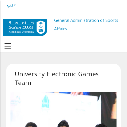
Skip
عربي
to
main
General Administration of Sports
content
Affairs
University Electronic Games
Team