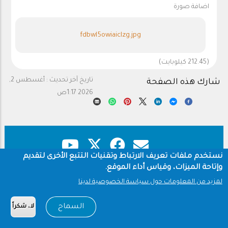
اضافة صورة
fdbwl5owiaiclzg.jpg
(212.45 كيلوبايت)
تاريخ آخر تحديث :
أغسطس 2,
شارك هذه الصفحة
2026 1:17ص
نستخدم ملفات تعريف الارتباط وتقنيات التتبع الأخرى لتقديم
وإتاحة الميزات، وقياس أداء الموقع.
حقوق النشر
سياسة الخصوصية
Footer
لمزيد من المعلومات حول سياسة الخصوصية لدينا
شروط الاستخدام
السماح
لا، شكراً
Copyright © 1960-2026 جامعة الملك سعود