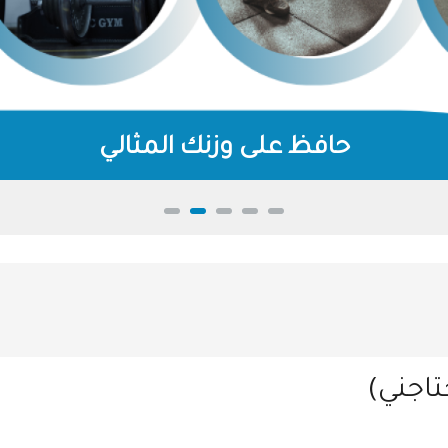
حافظ على وزنك المثالي
تاجني)